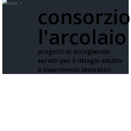
Consorzio
consorzio
l'Arcolaio
l'arcolaio
progetti di accoglienza,
servizi per il disagio adulto
e inserimenti lavorativi