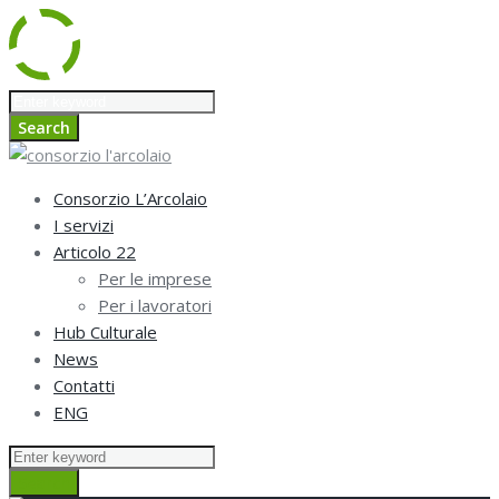
Skip
Search
to
for:
Search
content
Consorzio L’Arcolaio
I servizi
Articolo 22
Per le imprese
Per i lavoratori
Hub Culturale
News
Contatti
ENG
Search
for:
Search