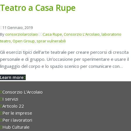
Teatro a Casa Rupe
11
Gennaio
, 2019
By
consorziolarcolaio
Casa Rupe
,
Consorzio L'Arcolaio
,
laboratorio
teatro
,
Open Group
,
sprar vulnerabili
Gli esercizi tipici dell’arte teatrale per creare percorsi di crescita
personale e di gruppo. Un’occasione per sperimentare e usare il
linguaggio del corpo e lo spazio scenico per comunicare con…
Learn more
Consorzio L’Arcolaio
I servizi
Articolo 22
Per le imprese
Per i lavoratori
Hub Culturale